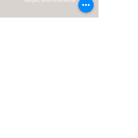
Respect environemental
18 Bd de la Liberté
34450 Vias
France
Accessibilité
Politique de confidentialité